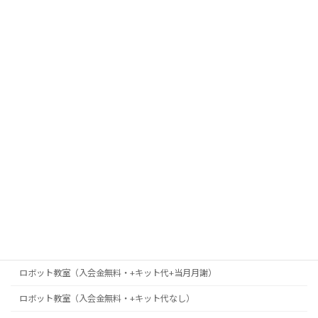
プログラミング基礎2セット
プログラミング基礎2セット（+入会金）
ポチポチ回数券コース
ロボット 兄妹割キャンペーン 2名 ベーシック＆プライマリー
ロボット教室（＋キット代）
ロボット教室（スカラーシップ制度・当月月謝なし）
ロボット教室（スカラーシップ制度・当月月謝なし）×2名
ロボット教室（スカラーシップ制度）
ロボット教室(入会費無料・キット＆タブレット代)
ロボット教室（入会金無料・+キット代）
ロボット教室（入会金無料・+キット代+当月月謝）
ロボット教室（入会金無料・+キット代なし）