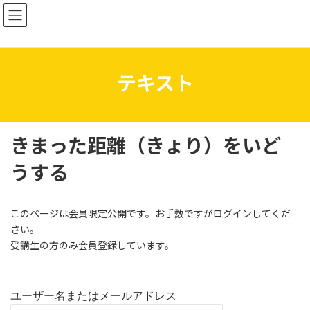
コ
ナ
ン
ビ
テ
ゲ
ン
ー
ツ
シ
へ
ョ
テキスト
ス
ン
キ
に
ッ
移
プ
動
きまった距離（きょり）をいど
うする
このページは会員限定公開です。お手数ですがログインしてくだ
さい。
受講生の方のみ会員登録しています。
ユーザー名またはメールアドレス