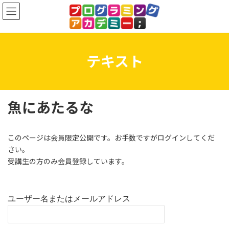
コ
ナ
ン
ビ
テ
ゲ
ン
ー
ツ
シ
へ
ョ
テキスト
ス
ン
キ
に
ッ
移
プ
動
魚にあたるな
このページは会員限定公開です。お手数ですがログインしてくだ
さい。
受講生の方のみ会員登録しています。
ユーザー名またはメールアドレス