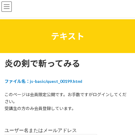
コ
ナ
ン
ビ
テ
ゲ
ン
ー
ツ
シ
へ
ョ
テキスト
ス
ン
キ
に
ッ
移
プ
動
炎の剣で斬ってみる
ファイル名：js-basic/quest_00199.html
このページは会員限定公開です。お手数ですがログインしてくだ
さい。
受講生の方のみ会員登録しています。
ユーザー名またはメールアドレス