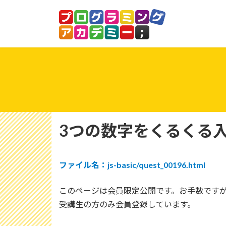
コ
ナ
ン
ビ
テ
ゲ
ン
ー
ツ
シ
へ
ョ
ス
ン
キ
に
ッ
移
プ
動
3つの数字をくるくる
ファイル名：js-basic/quest_00196.html
このページは会員限定公開です。お手数です
受講生の方のみ会員登録しています。