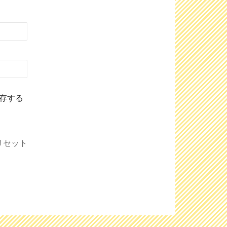
存する
リセット