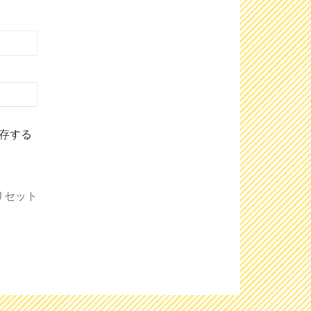
存する
リセット