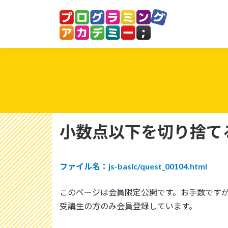
コ
ナ
ン
ビ
テ
ゲ
ン
ー
ツ
シ
へ
ョ
ス
ン
キ
に
ッ
移
プ
動
小数点以下を切り捨て
ファイル名：js-basic/quest_00104.html
このページは会員限定公開です。お手数です
受講生の方のみ会員登録しています。