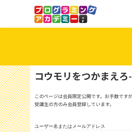
コ
ナ
ン
ビ
テ
ゲ
ン
ー
ツ
シ
へ
ョ
ス
ン
キ
に
ッ
移
プ
動
コウモリをつかまえろ
このページは会員限定公開です。お手数です
受講生の方のみ会員登録しています。
ユーザー名またはメールアドレス