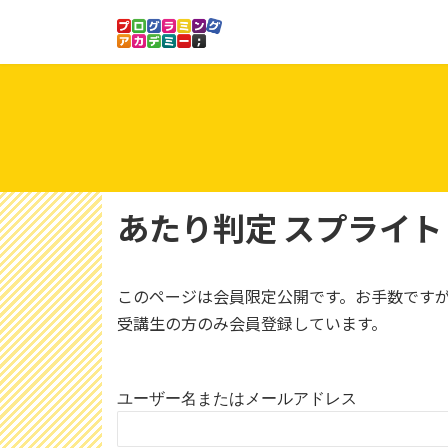
コ
ナ
ン
ビ
テ
ゲ
ン
ー
ツ
シ
へ
ョ
ス
ン
キ
に
ッ
移
あたり判定 スプライ
プ
動
このページは会員限定公開です。お手数です
受講生の方のみ会員登録しています。
ユーザー名またはメールアドレス