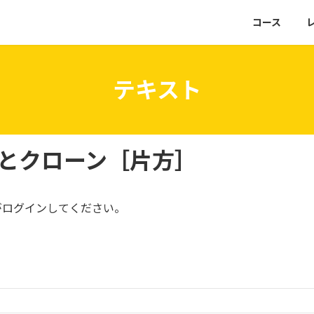
コース
テキスト
トとクローン［片方］
がログインしてください。