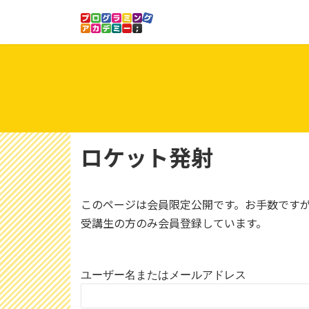
コ
ナ
ン
ビ
テ
ゲ
ン
ー
ツ
シ
へ
ョ
ス
ン
キ
に
ッ
移
ロケット発射
プ
動
このページは会員限定公開です。お手数です
受講生の方のみ会員登録しています。
ユーザー名またはメールアドレス