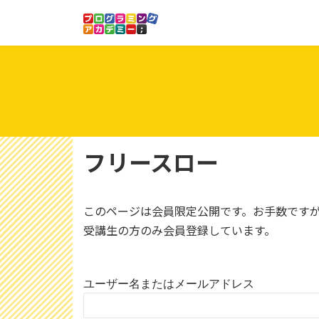
コ
ナ
ン
ビ
テ
ゲ
ン
ー
ツ
シ
へ
ョ
ス
ン
キ
に
ッ
移
フリースロー
プ
動
このページは会員限定公開です。お手数です
受講生の方のみ会員登録しています。
ユーザー名またはメールアドレス