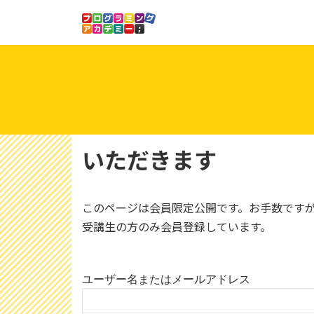
コ
ナ
ン
ビ
テ
ゲ
ン
ー
ツ
シ
へ
ョ
ス
ン
キ
に
ッ
移
いただきます
プ
動
このページは会員限定公開です。お手数です
受講生の方のみ会員登録しています。
ユーザー名またはメールアドレス