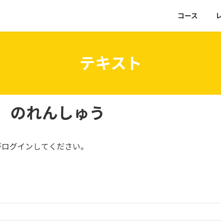
コース
テキスト
】のれんしゅう
がログインしてください。