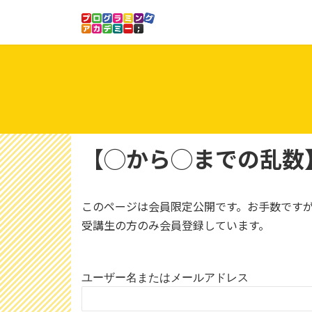
コ
ナ
ン
ビ
テ
ゲ
ン
ー
ツ
シ
へ
ョ
ス
ン
キ
に
ッ
移
【◯から◯までの乱数
プ
動
このページは会員限定公開です。お手数です
受講生の方のみ会員登録しています。
ユーザー名またはメールアドレス