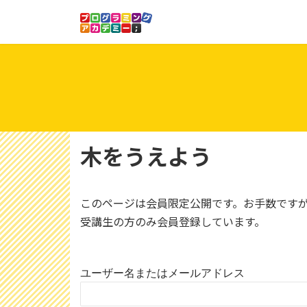
コ
ナ
ン
ビ
テ
ゲ
ン
ー
ツ
シ
へ
ョ
ス
ン
キ
に
ッ
移
木をうえよう
プ
動
このページは会員限定公開です。お手数です
受講生の方のみ会員登録しています。
ユーザー名またはメールアドレス