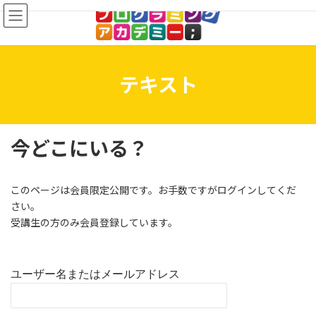
コ
ナ
ン
ビ
テ
ゲ
ン
ー
ツ
シ
へ
ョ
テキスト
ス
ン
キ
に
ッ
移
プ
動
今どこにいる？
このページは会員限定公開です。お手数ですがログインしてくだ
さい。
受講生の方のみ会員登録しています。
ユーザー名またはメールアドレス