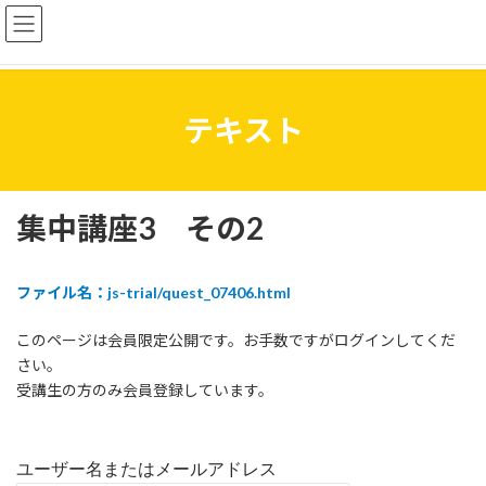
コ
ナ
ン
ビ
テ
ゲ
ン
ー
ツ
シ
へ
ョ
テキスト
ス
ン
キ
に
ッ
移
プ
動
集中講座3 その2
ファイル名：js-trial/quest_07406.html
このページは会員限定公開です。お手数ですがログインしてくだ
さい。
受講生の方のみ会員登録しています。
ユーザー名またはメールアドレス