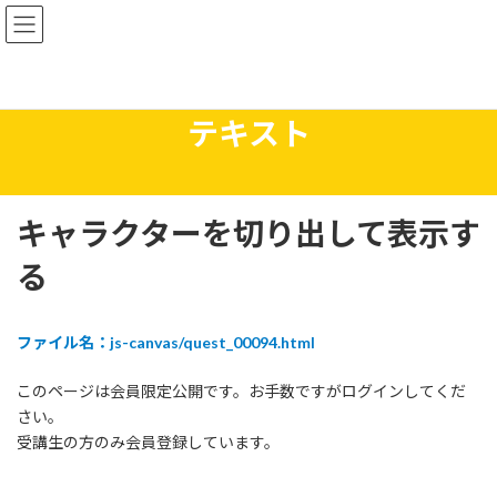
コ
ナ
ン
ビ
テ
ゲ
ン
ー
ツ
シ
へ
ョ
テキスト
ス
ン
キ
に
ッ
移
プ
動
キャラクターを切り出して表示す
る
ファイル名：js-canvas/quest_00094.html
このページは会員限定公開です。お手数ですがログインしてくだ
さい。
受講生の方のみ会員登録しています。