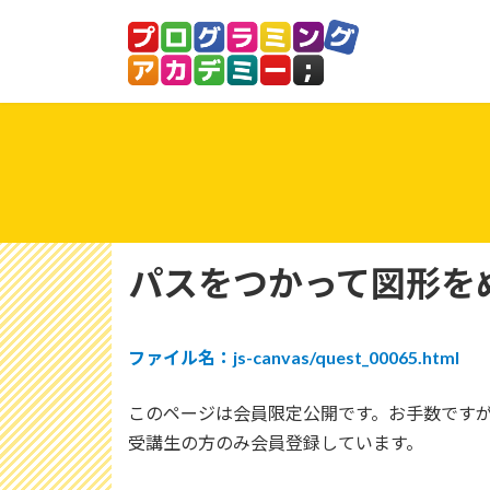
コ
ナ
ン
ビ
テ
ゲ
ン
ー
ツ
シ
へ
ョ
ス
ン
キ
に
ッ
移
プ
動
パスをつかって図形を
ファイル名：js-canvas/quest_00065.html
このページは会員限定公開です。お手数です
受講生の方のみ会員登録しています。