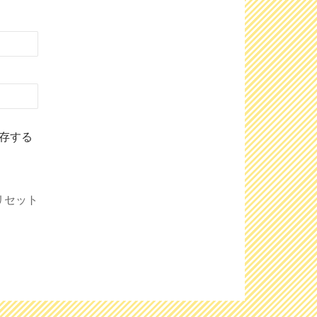
存する
リセット