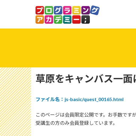
コ
ナ
ン
ビ
テ
ゲ
ン
ー
ツ
シ
へ
ョ
ス
ン
キ
に
ッ
移
プ
動
草原をキャンバス一面に
ファイル名：js-basic/quest_00165.html
このページは会員限定公開です。お手数です
受講生の方のみ会員登録しています。