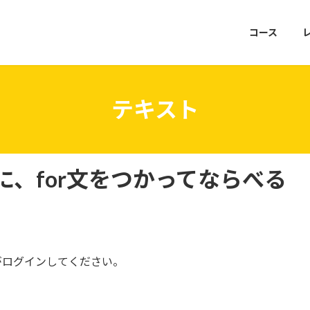
コース
テキスト
、for文をつかってならべる
がログインしてください。