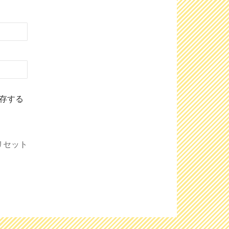
存する
リセット