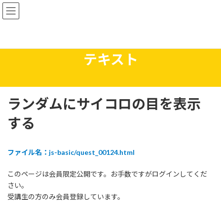
コ
ナ
ン
ビ
テ
ゲ
ン
ー
ツ
シ
へ
ョ
テキスト
ス
ン
キ
に
ッ
移
プ
動
ランダムにサイコロの目を表示
する
ファイル名：js-basic/quest_00124.html
このページは会員限定公開です。お手数ですがログインしてくだ
さい。
受講生の方のみ会員登録しています。