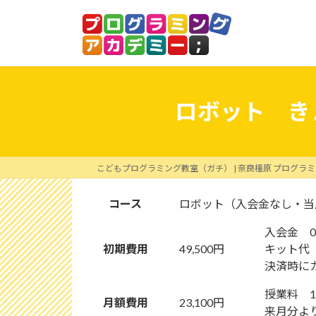
コ
ナ
ン
ビ
テ
ゲ
ン
ー
ツ
シ
へ
ョ
ロボット き
ス
ン
キ
に
ッ
移
プ
動
こどもプログラミング教室（ガチ） | 奈良橿原 プログラ
コース
ロボット（入会金なし・当
入会金 
初期費用
49,500円
キット代 
決済時に
授業料 1
月額費用
23,100円
来月分よ