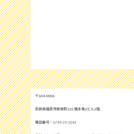
634-0006
奈良県橿原市新賀町232 橋本第2ビル2階
0744-29-1043