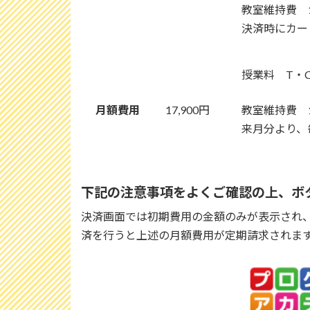
教室維持費 1
決済時にカー
授業料 T・C
月額費用
17,900円
教室維持費 1
来月分より、
下記の注意事項をよくご確認の上、ボ
決済画面では初期費用の金額のみが表示され
済を行うと上述の月額費用が定期請求されま