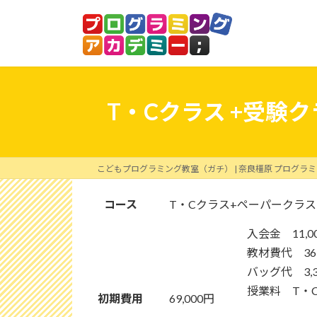
コ
ナ
ン
ビ
テ
ゲ
ン
ー
ツ
シ
へ
ョ
T・Cクラス +受
ス
ン
キ
に
ッ
移
プ
動
こどもプログラミング教室（ガチ） | 奈良橿原 プログラ
コース
T・Cクラス+ペーパークラ
入会金 11,0
教材費代 36,
バッグ代 3,3
授業料 T・C
初期費用
69,000円