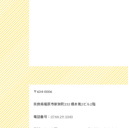
634-0006
奈良県橿原市新賀町232 橋本第2ビル2階
0744-29-1043